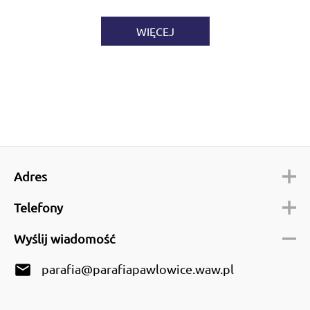
WIĘCEJ
Adres
Telefony
Wyślij wiadomość
email
parafia@parafiapawlowice.waw.pl