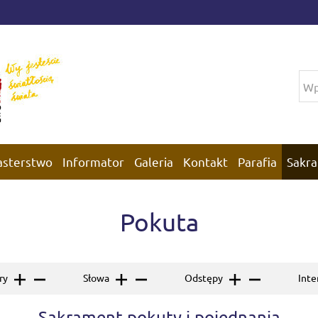
asterstwo
Informator
Galeria
Kontakt
Parafia
Sakra
Pokuta
ery
Słowa
Odstępy
Inte
Sakrament pokuty i pojednania