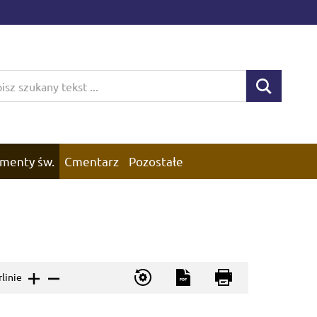
menty św.
Cmentarz
Pozostałe
rlinie