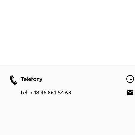
Telefony
email
tel.
+48 46 861 54 63