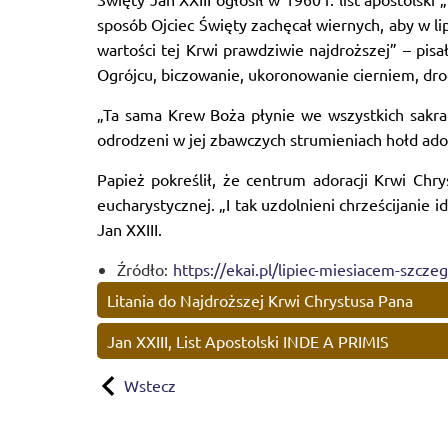
sposób Ojciec Święty zachęcał wiernych, aby w li
wartości tej Krwi prawdziwie najdroższej” – pis
Ogrójcu, biczowanie, ukoronowanie cierniem, drog
„Ta sama Krew Boża płynie we wszystkich sakrame
odrodzeni w jej zbawczych strumieniach hołd ador
Papież pokreślił, że centrum adoracji Krwi Chry
eucharystycznej. „I tak uzdolnieni chrześcijani
Jan XXIII.
Źródło:
https://ekai.pl/lipiec-miesiacem-szczeg
Litania do Najdroższej Krwi Chrystusa Pana
Jan XXIII, List Apostolski INDE A PRIMIS
Wstecz