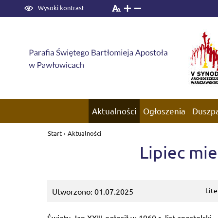
Wysoki kontrast
Aktualności
Ogłoszenia
Duszp
Start
›
Aktualności
Lipiec mie
Lit
Utworzono: 01.07.2025
Święty Jan XXIII ogłosił w 1960 r. list apostols