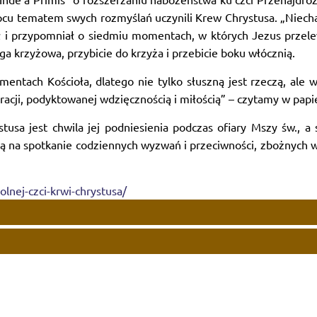
pcu tematem swych rozmyślań uczynili Krew Chrystusa. „Niechaj
ał i przypomniał o siedmiu momentach, w których Jezus przel
a krzyżowa, przybicie do krzyża i przebicie boku włócznią.
ntach Kościoła, dlatego nie tylko słuszną jest rzeczą, ale wi
acji, podyktowanej wdzięcznością i miłością” – czytamy w papie
stusa jest chwila jej podniesienia podczas ofiary Mszy św.,
e idą na spotkanie codziennych wyzwań i przeciwności, zbożnyc
olnej-czci-krwi-chrystusa/