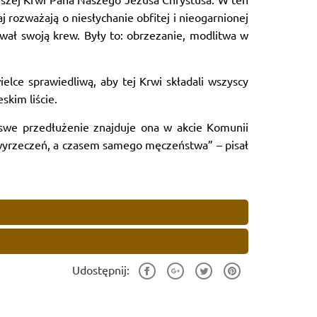
 rozważają o niesłychanie obfitej i nieogarnionej
ewał swoją krew. Były to: obrzezanie, modlitwa w
elce sprawiedliwą, aby tej Krwi składali wszyscy
skim liście.
 a swe przedłużenie znajduje ona w akcie Komunii
h wyrzeczeń, a czasem samego męczeństwa” – pisał
Udostępnij: