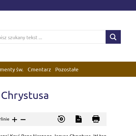
menty św.
Cmentarz
Pozostałe
i Chrystusa
rlinie
roższej Krwi Pana Naszego Jezusa Chrystusa. W ten