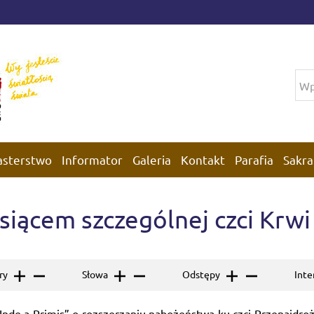
asterstwo
Informator
Galeria
Kontakt
Parafia
Sakra
siącem szczególnej czci Krw
ery
Słowa
Odstępy
Inte
ki „Inde a Primis” o rozszerzaniu nabożeństwa ku czci Przenajd