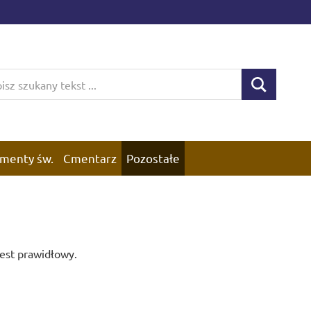
menty św.
Cmentarz
Pozostałe
jest prawidłowy.