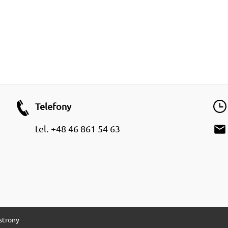
Telefony
email
tel.
+48 46 861 54 63
strony