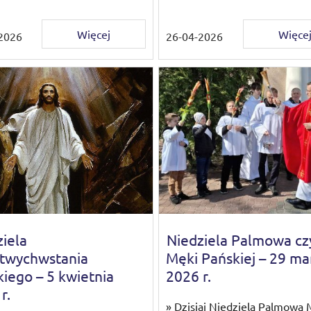
Więcej
Więce
2026
26-04-2026
iela
Niedziela Palmowa czy
twychwstania
Męki Pańskiej – 29 ma
iego – 5 kwietnia
2026 r.
r.
» Dzisiaj Niedzielą Palmową 