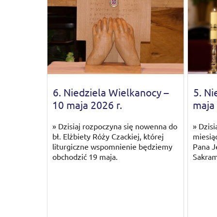
6. Niedziela Wielkanocy –
5. Ni
10 maja 2026 r.
maja 
» Dzisiaj rozpoczyna się nowenna do
» Dzisi
bł. Elżbiety Róży Czackiej, której
miesią
liturgiczne wspomnienie będziemy
Pana J
obchodzić 19 maja.
Sakram