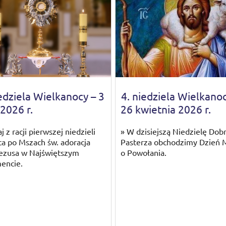
edziela Wielkanocy – 3
4. niedziela Wielkanoc
2026 r.
26 kwietnia 2026 r.
aj z racji pierwszej niedzieli
» W dzisiejszą Niedzielę Dob
ca po Mszach św. adoracja
Pasterza obchodzimy Dzień 
ezusa w Najświętszym
o Powołania.
encie.