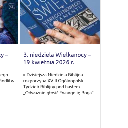
y –
3. niedziela Wielkanocy –
19 kwietnia 2026 r.
rego
» Dzisiejsza Niedziela Biblijna
Modlitw
rozpoczyna XVIII Ogólnopolski
Tydzień Biblijny pod hasłem
„Odważnie głosić Ewangelię Boga”.