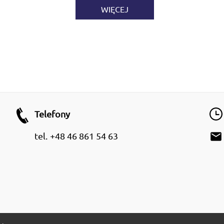
WIĘCEJ
Telefony
email
tel.
+48 46 861 54 63