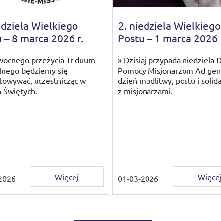
edziela Wielkiego
2. niedziela Wielkiego
 – 8 marca 2026 r.
Postu – 1 marca 2026 
wocnego przeżycia Triduum
» Dzisiaj przypada niedziela 
lnego będziemy się
Pomocy Misjonarzom Ad gen
towywać, uczestnicząc w
dzień modlitwy, postu i solid
h Świętych.
z misjonarzami.
Więcej
Więce
2026
01-03-2026