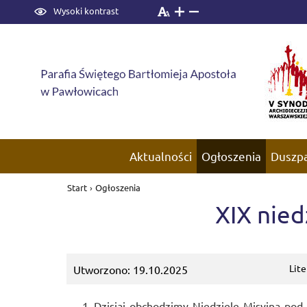
Wysoki kontrast
Aktualności
Ogłoszenia
Duszp
Start
›
Ogłoszenia
XIX nied
Lit
Utworzono: 19.10.2025
Dzisiaj obchodzimy Niedzielę Misyjną pod 