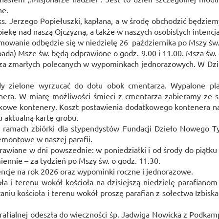
ne.
ks. Jerzego Popiełuszki, kapłana, a w środę obchodzić będziem
ekę nad naszą Ojczyzną, a także w naszych osobistych intencja
owanie odbędzie się w niedzielę 26 października po Mszy św. 
pada) Msze św. będą odprawione o godz. 9.00 i 11.00. Msza św.
ą za zmarłych polecanych w wypominkach jednorazowych. W Dzie
dy zielone wyrzucać do dołu obok cmentarza. Wypalone pla
nera. W miarę możliwości śmieci z cmentarza zabieramy ze 
kowe kontenery. Koszt postawienia dodatkowego kontenera na
 aktualną kartę grobu.
 ramach zbiórki dla stypendystów Fundacji Dzieło Nowego Tys
remontowe w naszej parafii.
iane w dni powszednie: w poniedziałki i od środy do piątku p
iennie – za tydzień po Mszy św. o godz. 11.30.
tencje na rok 2026 oraz wypominki roczne i jednorazowe.
oła i terenu wokół kościoła na dzisiejszą niedzielę parafian
niu kościoła i terenu wokół proszę parafian z sołectwa Izbiska, 
afialnej odeszła do wieczności śp. Jadwiga Nowicka z Podkamp