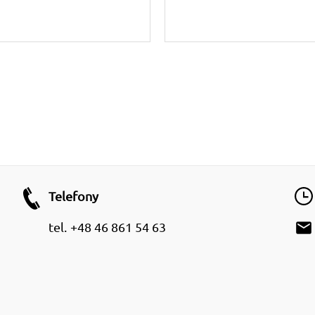
Telefony
email
tel.
+48 46 861 54 63