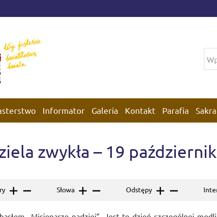
asterstwo
Informator
Galeria
Kontakt
Parafia
Sakra
ziela zwykła – 19 październik
ery
Słowa
Odstępy
Inte
hasłem „Misjonarze nadziei”. Jest to dzień szczególnej modli