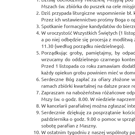
Mszach św. zbiórka do puszek na cele misyj
Dziś przypada liturgiczne wspomnienie bł. 
Przez ich wstawiennictwo prośmy Boga o opi
Spotkanie formacyjne kandydatów do bierzm
W uroczystość Wszystkich Świętych (1 listo
a po niej odbędzie się procesja z modlitw
11.30 (według porządku niedzielnego).
Porządkując groby, pamiętajmy, by odpa
wrzucamy do oddzielnego czarnego konte
Przed 1 listopada co roku zamawiam dodat
każdy opiekun grobu powinien mieć w domu
Serdeczne Bóg zapłać za ofiary złożone w
ramach zbiórki kwartalnej na dalsze prace 
Zapraszam na nabożeństwa różańcowe odpraw
Mszy św. o godz. 8.00. W niedziele naprzem
W kancelarii parafialnej można zgłaszać in
Serdecznie dziękuję za posprzątanie kości
października o godz. 9.00 o pomoc w sprząta
sobotę parafian z Maszny.
W ostatnim tygodniu z naszej wspólnoty par