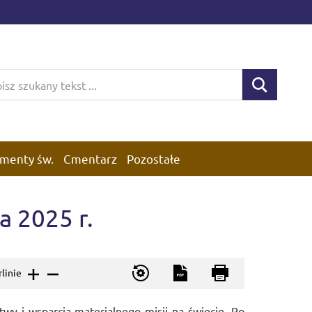
menty św.
Cmentarz
Pozostałe
a 2025 r.
rlinie
twy i wsparcia materialnego misji na świecie. Po