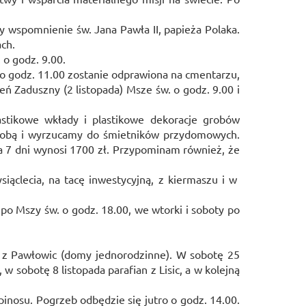
y wspomnienie św. Jana Pawła II, papieża Polaka.
ch.
o godz. 9.00.
 o godz. 11.00 zostanie odprawiona na cmentarzu,
ń Zaduszny (2 listopada) Msze św. o godz. 9.00 i
stikowe wkłady i plastikowe dekoracje grobów
sobą i wyrzucamy do śmietników przydomowych.
 7 dni wynosi 1700 zł. Przypominam również, że
iąclecia, na tacę inwestycyjną, z kiermaszu i w
o Mszy św. o godz. 18.00, we wtorki i soboty po
om z Pawłowic (domy jednorodzinne). W sobotę 25
w sobotę 8 listopada parafian z Lisic, a w kolejną
inosu. Pogrzeb odbędzie się jutro o godz. 14.00.