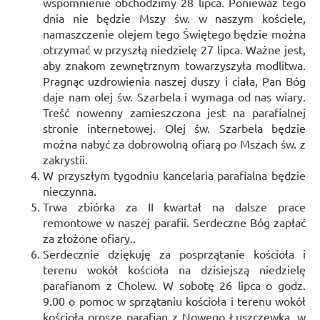
wspomnienie obchodzimy 28 lipca. Ponieważ tego
dnia nie będzie Mszy św. w naszym kościele,
namaszczenie olejem tego Świętego będzie można
otrzymać w przyszłą niedzielę 27 lipca. Ważne jest,
aby znakom zewnętrznym towarzyszyła modlitwa.
Pragnąc uzdrowienia naszej duszy i ciała, Pan Bóg
daje nam olej św. Szarbela i wymaga od nas wiary.
Treść nowenny zamieszczona jest na parafialnej
stronie internetowej. Olej św. Szarbela będzie
można nabyć za dobrowolną ofiarą po Mszach św. z
zakrystii.
W przyszłym tygodniu kancelaria parafialna będzie
nieczynna.
Trwa zbiórka za II kwartał na dalsze prace
remontowe w naszej parafii. Serdeczne Bóg zapłać
za złożone ofiary..
Serdecznie dziękuję za posprzątanie kościoła i
terenu wokół kościoła na dzisiejszą niedzielę
parafianom z Cholew. W sobotę 26 lipca o godz.
9.00 o pomoc w sprzątaniu kościoła i terenu wokół
kościoła proszę parafian z Nowego Łuszczewka, w