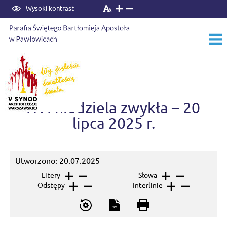
Wysoki kontrast
Start
›
Ogłoszenia
XVI niedziela zwykła – 20
lipca 2025 r.
Utworzono: 20.07.2025
Litery
Słowa
Odstępy
Interlinie