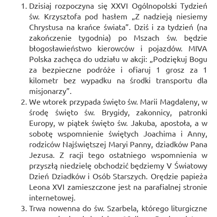
Dzisiaj rozpoczyna się XXVI Ogólnopolski Tydzień
św. Krzysztofa pod hasłem „Z nadzieją niesiemy
Chrystusa na krańce świata”. Dziś i za tydzień (na
zakończenie tygodnia) po Mszach św. będzie
błogosławieństwo kierowców i pojazdów. MIVA
Polska zachęca do udziału w akcji: „Podziękuj Bogu
za bezpieczne podróże i ofiaruj 1 grosz za 1
kilometr bez wypadku na środki transportu dla
misjonarzy”.
We wtorek przypada święto św. Marii Magdaleny, w
środę święto św. Brygidy, zakonnicy, patronki
Europy, w piątek święto św. Jakuba, apostoła, a w
sobotę wspomnienie świętych Joachima i Anny,
rodziców Najświętszej Maryi Panny, dziadków Pana
Jezusa. Z racji tego ostatniego wspomnienia w
przyszłą niedzielę obchodzić będziemy V Światowy
Dzień Dziadków i Osób Starszych. Orędzie papieża
Leona XVI zamieszczone jest na parafialnej stronie
internetowej.
Trwa nowenna do św. Szarbela, którego liturgiczne