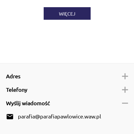
WIĘCEJ
Adres
Telefony
Wyślij wiadomość
email
parafia@parafiapawlowice.waw.pl