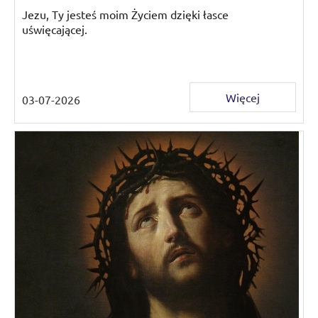
Jezu, Ty jesteś moim Życiem dzięki łasce
uświęcającej.
Więcej
03-07-2026