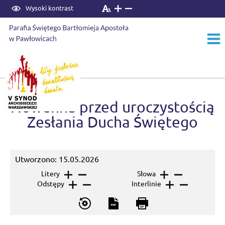
Wysoki kontrast
Start
›
Aktualności
Nowenna przed uroczystością
Zesłania Ducha Świętego
Utworzono: 15.05.2026
Litery
Słowa
Odstępy
Interlinie