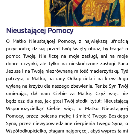
Nieustającej Pomocy
O Matko Nieustającej Pomocy, z największą ufnością
przychodzę dzisiaj przed Twój święty obraz, by błagać o
pomoc Twoją. Nie liczę na moje zasługi, ani na moje
dobre uczynki, ale tylko na nieskończone zasługi Pana
Jezusa i na Twoją niezrównaną miłość macierzyńską. Tyś
patrzyła, o Matko, na rany Odkupiciela i na krew Jego
wylaną na krzyżu dla naszego zbawienia. Tenże Syn Twój
umierając, dał nam Ciebie za Matkę. Czyż więc nie
będziesz dla nas, jak głosi Twój słodki tytuł: Nieustającą
Wspomożycielką? Ciebie więc, o Matko Nieustającej
Pomocy, przez bolesna mękę i śmierć Twego Boskiego
Syna, przez niewypowiedziane cierpienia Twego Syna, o
Współodkupicielko, błagam najgoręcej, abyś wyprosiła mi