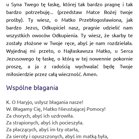
u Syna Twego tę łaskę, której tak bardzo pragnę i tak
bardzo potrzebuję... (przedstaw Matce Bożej twoje
prośby). Ty wiesz, o Matko Przebłogosławiona, jak
bardzo Jezus, Odkupiciel nasz, pragnie udzielić nam
wszystkich owoców Odkupienia. Ty wiesz, że skarby te
zostały złożone w Twoje ręce, abyś je nam rozdzielała.
Wyjednaj mi przeto, o Najłaskawsza Matko, u Serca
Jezusowego tę łaskę, o którą w tej nowennie pokornie
proszę, a ja z radością wychwalać będę Twoje
miłosierdzie przez całą wieczność. Amen.
Wspólne błagania
K. O Maryjo, usłysz błagania nasze!
W. Błagamy Cię, Matko Nieustającej Pomocy!
Za chorych, abyś ich uzdrowiła.
Za strapionych, abyś ich pocieszyła.
Za płaczących, abyś im łzy otarła,
Za sieroty i opuszczonych, abyś im matką była,