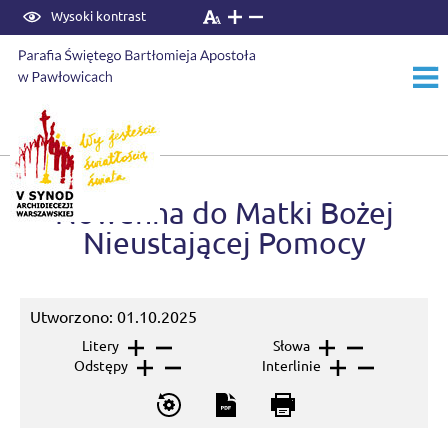
Wysoki kontrast
Start
›
Aktualności
Nowenna do Matki Bożej
Nieustającej Pomocy
Utworzono: 01.10.2025
Litery
Słowa
Odstępy
Interlinie