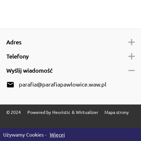
Adres
Telefony
Wyślij wiadomość
email
parafia@parafiapawlowice.waw.pl
© 2024
Powered by
Heuristic
&
Wirtualizer
Mapa strony
Używamy Cookies -
Więcej